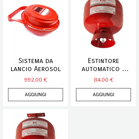
Sistema da
Estintore
lancio Aerosol
automatico a
polvere
992,00 €
84,00 €
AGGIUNGI
AGGIUNGI