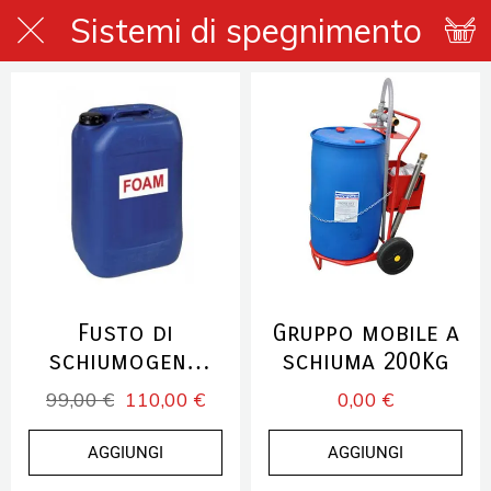
Sistemi di spegnimento
Fusto di
Gruppo mobile a
schiumogeno
schiuma 200Kg
lt.25 A.F.F.F. 6%
99,00 €
110,00 €
0,00 €
AGGIUNGI
AGGIUNGI